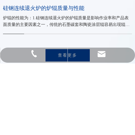
瓷涂层辊的理想替代产品。可有效的解决氧化和结瘤问题，避免频繁
硅钢连续退火炉的炉辊质量与性能
的更换作业、提高作业效率、明显提高钢带表面质量。3.长期使用不
炉辊的性能为：1.硅钢连续退火炉的炉辊质量是影响作业率和产品表
易磨损，是碳套寿命的3—5倍，并且使用过的旧辊经过重新加工后可
面质量的主要因素之一，传统的石墨碳套和陶瓷涂层辊容易出现辊面
反复使用，大大延长使用寿命，降低生产成本。4.使用温度高达
氧化、炉辊结瘤、疏松和剥落等现象，影响正常生产。2.石英陶瓷空
1100℃，尤其适合于高牌号硅钢的连续退火炉。5.采用本
心辊具有强度高、耐高温、热膨胀小、化学稳定性好、高温性能稳
定、不变形、表面光滑细腻、耐磨性好等特点，是传统石墨碳套和陶
瓷涂层辊的理想替代产品。可有效的解决氧化和结瘤问题，避免频繁
nairenergy@163.com
0523-81161998
查看更多
的更换作业、提高作业效率、明显提高钢带表面质量。3.长期使用不
易磨损，是碳套寿命的3—5倍，并且使用过的旧辊经过重新加工后可
反复使用，大大延长使用寿命，降低生产成本。4.使用温度高达
1100℃，尤其适合于高牌号硅钢的连续退火炉。5.采用本
关于耐尔
产品分布
业务领域
加入耐尔