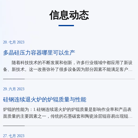
信息动态
20. 七月 2023
多晶硅压力容器哪里可以生产
随着科技技术的不断发展和创新，许多行业领域中都应用了新设
备、新技术。这一改善弥补了很多设备因为部分因素不能满足客户需
求而无法使用的缺陷，所以很多新兴产品设备就问世了。在压力容器
设备中也是一样，因用途的不同所以选用的材料也有很大不同，除了
29. 六月 2023
我们常见的几种，还有一些是特材压力容器设备也是颇受欢迎的。 例
如我司生产的多晶硅压力容器就备受瞩目。很多人不了解什么是多晶
硅钢连续退火炉的炉辊质量与性能
硅，其实它是单质硅的一种形态。熔融的单质硅在过冷条件下凝固
炉辊的性能为：1.硅钢连续退火炉的炉辊质量是影响作业率和产品表
时，硅原子以金刚石晶格形态排列成许多晶核，如这些晶核长成晶面
面质量的主要因素之一，传统的石墨碳套和陶瓷涂层辊容易出现辊面
取向不同的晶粒，则这些晶粒结合起来，就结晶成多晶硅。它溶于氢
氧化、炉辊结瘤、疏松和剥落等现象，影响正常生产。2.石英陶瓷空
氟酸和硝酸的混酸中，不溶于水、硝酸和盐酸。硬度介于锗和石
心辊具有强度高、耐高温、热膨胀小、化学稳定性好、高温性能稳
27. 七月 2023
定、不变形、表面光滑细腻、耐磨性好等特点，是传统石墨碳套和陶