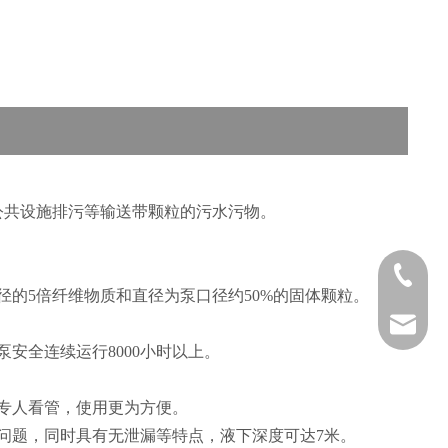
公共设施排污等输送带颗粒的污水污物。
0523-811
的5倍纤维物质和直径为泵口径约50%的固体颗粒。
nairener
安全连续运行8000小时以上。
专人看管，使用更为方便。
问题，同时具有无泄漏等特点，液下深度可达7米。