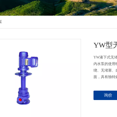
泵
YW型
​YW液下式
内水泵的使用
绕、无堵塞、
面，具有独特
询价