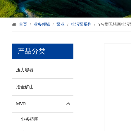
首页
/
业务领域
/
泵业
/
排污泵系列
/
YW型无堵塞排污
产品分类
压力容器
冶金矿山
MVR
业务范围