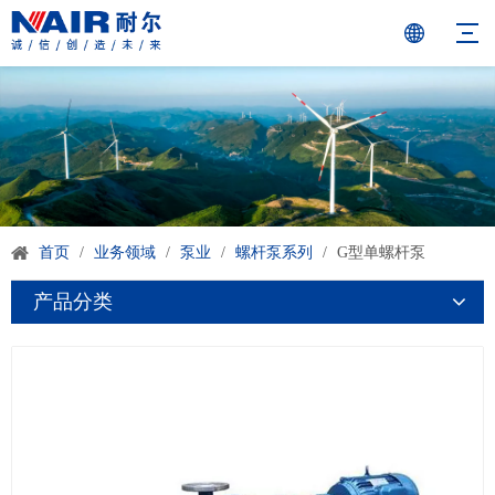
首页
/
业务领域
/
泵业
/
螺杆泵系列
/
G型单螺杆泵
产品分类