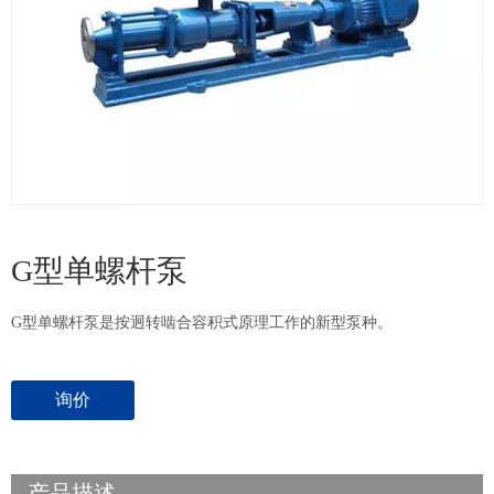
G型单螺杆泵
G型单螺杆泵是按迥转啮合容积式原理工作的新型泵种。
询价
产品描述