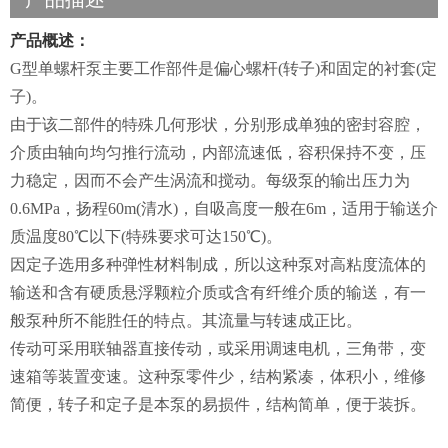
产品概述：
G型单螺杆泵主要工作部件是偏心螺杆(转子)和固定的衬套(定
子)。
由于该二部件的特殊几何形状，分别形成单独的密封容腔，
介质由轴向均匀推行流动，内部流速低，容积保持不变，压
力稳定，因而不会产生涡流和搅动。每级泵的输出压力为
0.6MPa，扬程60m(清水)，自吸高度一般在6m，适用于输送介
质温度80℃以下(特殊要求可达150℃)。
因定子选用多种弹性材料制成，所以这种泵对高粘度流体的
输送和含有硬质悬浮颗粒介质或含有纤维介质的输送，有一
般泵种所不能胜任的特点。其流量与转速成正比。
传动可采用联轴器直接传动，或采用调速电机，三角带，变
速箱等装置变速。这种泵零件少，结构紧凑，体积小，维修
简便，转子和定子是本泵的易损件，结构简单，便于装拆。